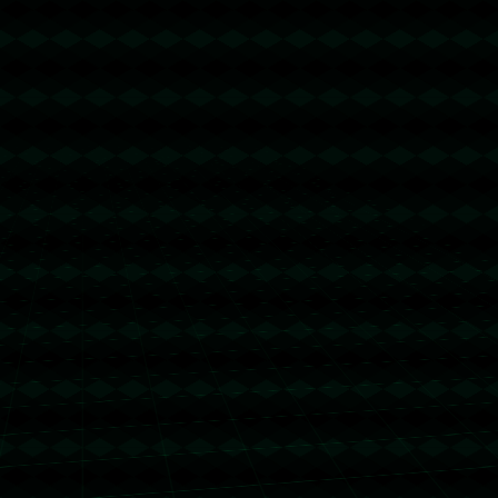
新闻中心
拉科布強調不必過分追求庫裏的巔峰，而要充分發揮自己的優勢.
2026-08-06
意甲第34輪羅馬0-2國際米蘭 迪馬爾科盧卡庫破門！羅馬提前掉隊！.
2026-08-06
3-0！王楚钦秀发球，宝岛名将束手无策，霸气横扫晋级8强！.
2026-08-05
克萊東契奇缺陣獨行俠展現團隊力量 四人得分20+擊敗老鷹歐文貢獻32分7籃板6助攻末節獨開局.
2026-08-05