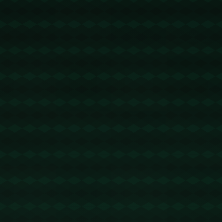
拉科布強調不必過分追求庫裏的巔峰，而要充分
發揮自己的優勢.