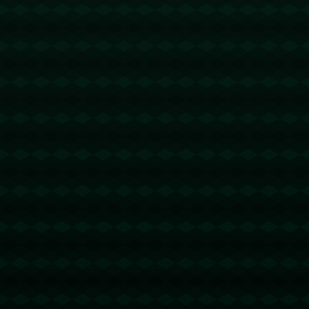
【韩K2联】富川FCvs忠北清州比赛结果：富川
FC(3-1)忠北清州比分战报(2025年02月23日).
关于我们