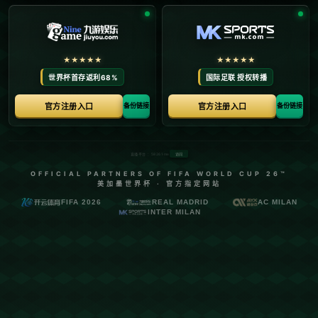
独行侠遭逆转，浓眉表现平平，国王机会来了.
栏目：开云
发布时间：2026-08-07
**独行侠遭逆转，浓眉表现平平，国王机会来了**