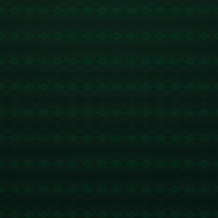
时，湖人队的内线核心**安东尼·戴维斯（浓眉）表现乏力**，
未能展现预期统治力。这一系列事件为西部竞争格局带来新的变
数——**萨克拉门托国王似乎看到了进一步冲击季后赛甚至更高
目标的机会**。本文将深入分析这三支球队的处境，以及国王如
何把握机会从中脱颖而出。
### **独行侠：逆转失利敲响警钟**
独行侠在本场比赛中展现出了不错的开局，他们依托**卢卡·东
契奇的全面能力和凯里·欧文的关键得分能力**，一度在前三节
建立了领先优势。然而，关键的第四节却成为了这支球队的软
肋。在防守端，他们未能有效限制对手的反击；而在进攻端，单
打过度、球员之间缺乏明确分工导致效率低下。这场**逆转失利
不仅让独行侠失去了宝贵排名积分，还暴露了球队在关键瞬间心
理和战术上的短板**。
尤其值得关注的是，东契奇虽然砍下了高分，但未能在比赛最后