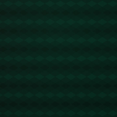
标签深深困扰。无论是国家队的赛场，还是年轻梯队的较量，过去几十年的历
国。他们用汗水和实力摆脱了“恐韩症”的阴影，让人看到了中国足球崛起的
压逼抢、战术执行力和顽强拼搏精神面前，中国队往往显得节奏偏慢、技
理承受能力的不足。
字号球队**得到了前所未有的重视。无论是国内联赛培育的新星，还是赴海
逐渐成为U22队伍的核心，他们不仅技战术能力得到显著提高，自信心也