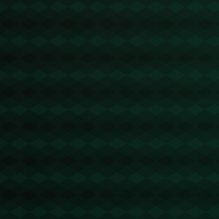
**中国U22国字号2年胜韩国，展现根治恐韩症的实力表现**
在亚洲足坛，**中国男足**一直以来都被“恐韩症”这一
中国U22国字号为代表的年轻一代却频频传出捷报，连胜韩
### **从“恐韩症”到信心崛起：关键在于后备力量**
“恐韩症”的出现绝不是一日之寒。在韩国足球长期以来的高
局限于主力球队的不济，而是整体足球生态、青训系统和心
近年来，随着中国足球协会对青训投入的增加，**U22国
健的心态。例如，留洋葡萄牙的球员和在中超崭露头角的新人
### **案例分析：一场战胜韩国的蜕变之旅**