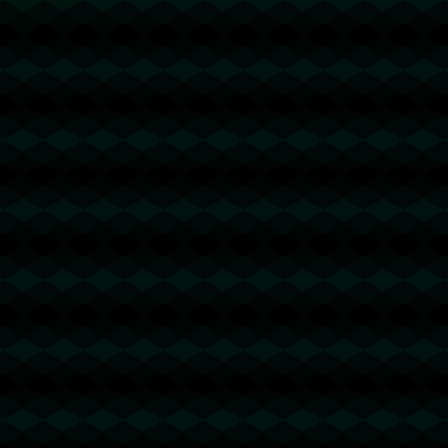
的重要性。在近年职业联赛中，U23政策的实施为更多年轻球
未来几十年内中国足球在大赛舞台上更大作为的可能性。
到了重要经验：战术执行力和团队协作在胜负中扮演着决定性
式。对于未来，**中国足球的每一场胜利都会让我们离梦想更