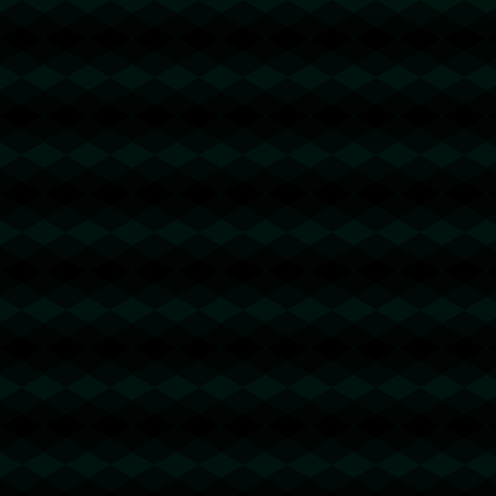
从青少年梯队到国字号体系，韩国足球之所以曾长期压制中国
员提供了赛场经验，加上足协与俱乐部合力推进的精英训练营
**战胜韩国的真正意义不仅仅在于一场胜利**，而是在于
### **“根治恐韩”背后的借鉴意义**
强调青训、提升技战术能力和积累国际比赛经验，正是中国足
角色。
随着U22国字号队伍的崛起，中国足球也再次提醒球迷们，
进一步**。
通过U22国字号的表现，我们看到了中国足球的真实进步。而