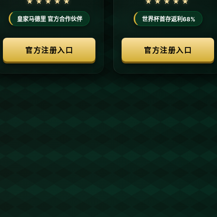
国U22国字号2年胜韩国，展现根治恐韩症的实力表
栏目：开云
发布时间：2026-08-08