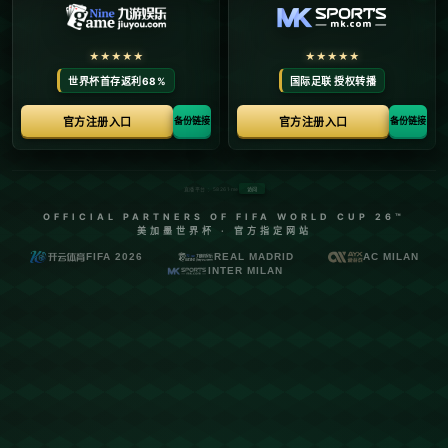
新援专访 ｜ 刘鍏成：球队非常团结，支云球
迷氛围令我印象深刻.
栏目：开云
发布时间：2026-08-07
**新援专访 | 刘鍏成：球队非常团结，支云球迷氛围令我印象深
刻**