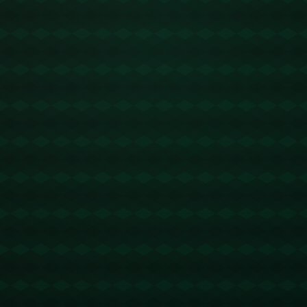
足球不仅是一项竞争激烈的运动，更是一种情感的交流。无论是
球队成员间的默契合作，还是球迷之间的团结支持，都是这项运
动不可或缺的组成部分。在这里，我们有幸专访到**刘鍏成**
——这位新加入支云队的球员，他为我们分享了在球队中的独特
体验以及令他印象深刻的球迷文化。
**融入团队，团结至上**
作为支云队的新成员，刘鍏成对团队的第一印象是“团结”。他指
出，尽管自己刚加入球队，但所有队员都给予了极大的帮助和支
持。他补充道：“在这里，大家像家人一样，无论场上还是场
下，都能感受到彼此的关心和合作。”这种团结不仅体现在比赛
中，更深植于日常训练和生活中，使每一个队员都能在良好的氛
围中全心投入。
这种氛围的形成离不开俱乐部的领导和教练的努力，他们注重打