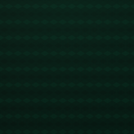
本场比赛中，阿森纳的主教练做出了多处关键性的战术调整。*
阿尔特塔*让球队面对水晶宫时采用了更具攻击性的阵型。*中场
的高压逼抢和快速的反击*让水晶宫的防线疲于应对。尤其是年
轻前锋萨卡和马丁内利的灵活穿插，使得阿森纳在前场有了更多
的得分机会。这样的战术改变，不仅为阿森纳在对战中取得胜利
奠定了基础，还充分利用了他们的速度优势。
**明星球员：萨卡的崛起**