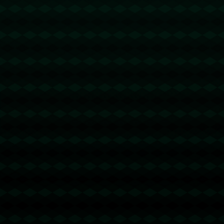
**与球队的紧密配合**
团队协作同样是王大雷成功的重要因素之一。作为门将，他与后
卫线密切配合，时常在比赛中给予后卫有力的指示。在一次对战
中，正是由于王大雷的及时提醒，后卫迅速调整位置，成功阻挡
了对手的快速反扑。**这种协作与沟通能力不仅让他得到了队友
的信任，也让他成为场上无可替代的战术核心**。
**粉丝基础及品牌影响力**
王大雷的成就不仅体现在场上，他的职业素养与友好态度也使其
成为公众人物。在社交平台上，他拥有大量忠实粉丝，这反映了
他作为运动员之外的影响力。每一次精彩的扑救和赛后积极的互
动不仅丰富了他的个人形象，也提升了中超联赛的海外影响力。