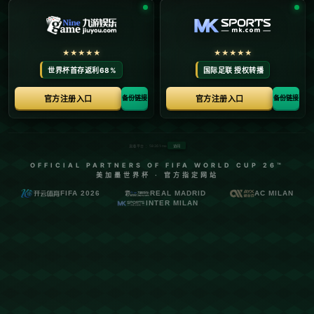
王大雷荣膺2024赛季中超最佳守门员.
栏目：开云
发布时间：2026-08-07
**王大雷荣膺2024赛季中超最佳守门员：他是如何做到的？**
在竞争激烈的中超联赛中，每一个赛季都有球员因为杰出的表现
而受到赞誉。而在2024赛季，王大雷以其卓越的表现荣膺中超最