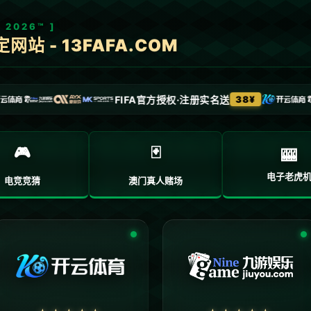
网站首页
公司