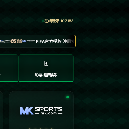
简介
产品中心
新闻中心
联系方式