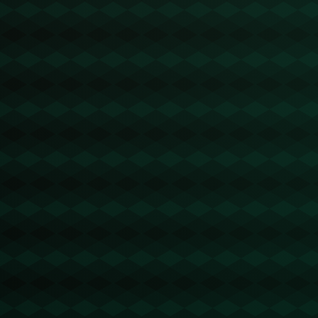
**孙颖莎获重大荣誉！联合国认证，史上首位中国女性**
近年来，中国体育界不断涌现杰出的运动员，他们不仅在赛
卓越的运动健将，如今更是因其出色表现和对社会的积极影响
发光彩。
### **孙颖莎：从乒乓赛场到国际舞台**
作为中国乒乓球队的主力选手，孙颖莎以其技术全面、心理强
的，是她崇高的社会责任感和对公益事业的执著。
孙颖莎在国际赛事中，不仅展现了中国运动员的实力与风采
子感受体育精神的力量。此外，她还利用自身的国际影响力
### **联合国认证：意义非凡的国际认可**
孙颖莎此次获得的联合国认证，彰显的是一种更高度的社会影
**，意义非凡。
联合国之所以选择孙颖莎，很大程度上在于她在体育领域以
望与改变。例如，她参与的公益活动不仅覆盖本国，还辐射