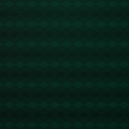
场上为国争光，更凭借个人影响力和社会贡献赢得国际高规格认可。这一
，**获得联合国认证，成为史上首位受此殊荣的中国女性**。这极具里
大而闻名。从年少成名到如今的世界顶级选手，她风雨兼程，用无数次精
，还一直致力于推广体育文化，推动世界范围内的乒乓球交流与发展。例
呼吁关注女性体育的发展，成为年轻一代追求梦想的典范。这种从赛场内
响力。这项荣誉不仅仅是对她个人成就的肯定，更是对她所代表的中国女
外的卓越表现。根据可靠信息，孙颖莎的全球影响力已经超越乒乓球项目
到亚洲和其他地区的儿童项目，为他们提供体育设备和学习机会。这些行