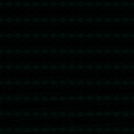
大程度上影響他們未來的NBA賽季走向。