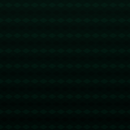
**其他球隊的合同案例分析**