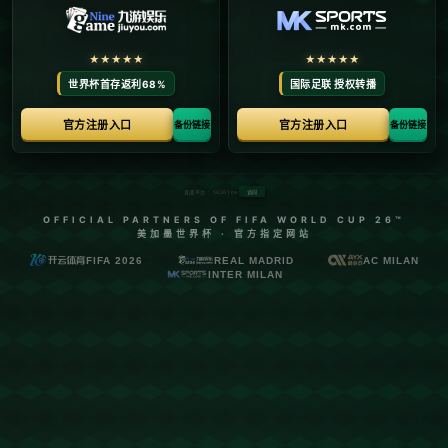
進球網評本賽季十佳球員：哈蘭德丁丁維尼前
3、梅西居然第9！.
栏目：开云
发布时间：2026-08-06
在现代足球的舞台上，球员的表现总是引人注目的焦点。而每到
赛季结束，各类评选活动都会激起球迷间的热烈讨论。今年，