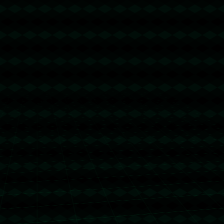
自身状态起伏，未能完全发挥全部潜力。尽管如此，他在关键场
次的表现仍然令人折服，这也许是他仍然能够挤进前十的原因。
**深度解析：排名背后的考量**
此次评选的一个关键因素即是球员的综合表现，也即不仅看重进
攻数据，还包括球员在场上的影响力、团队配合和稳定性。哈兰
德的年轻与爆发力、德布劳内的中场指挥天赋、维尼修斯的速度
与灵活性，这些都与他们在相应联赛中的竞争环境密切相关。相
比之下，梅西所在的法甲相对竞争压力较小，加之其球队的整体
表现，在一定程度上影响了他在本次评选中的排名。
综上可见，球员排名是一个复杂的过程，考量因素众多，影响深
远。这份榜单不仅反映出各位球员本赛季的表现，更是对他们在
未来的期待与关注。解释了不同球员在不同情况下的表现，这让
足球这项美丽运动的魅力更加淋漓尽致地展现。