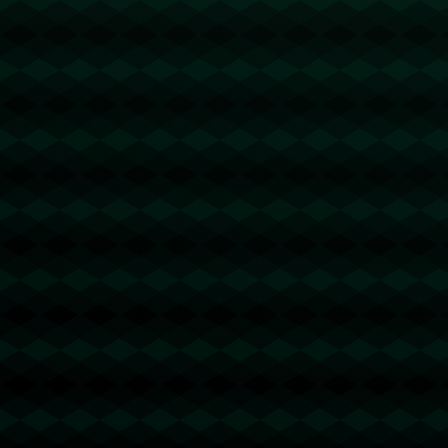
**“黑哨”现象的深度分析：**
NBA裁判的公正性一直是球迷和球队关注的热点。裁判有时
体系公正性的挑战。这一**反击行为可能持续推动联盟进一