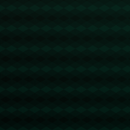
**历史回顾：快船队与裁判之间的旧怨**
这并不是快船队首次指责裁判不公。在过去的赛季中，快船队曾
联盟沟通，并提交了详细的录像及数据分析，试图证明其指