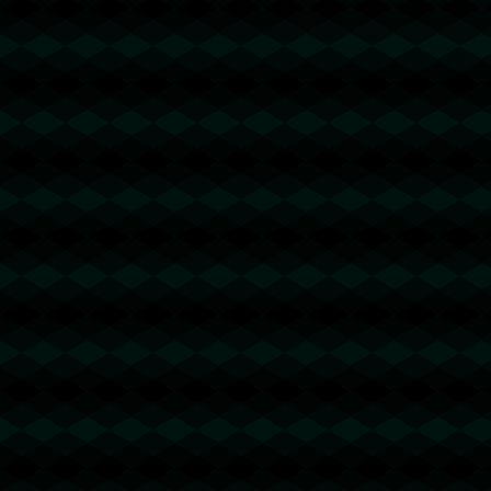
在探索这一现象的过程中，也可以借鉴其他联盟的成功经验
案例研究为NBA如何应对“黑哨”现象提供了可参考的方向。
在如此复杂的竞争环境中，快船队对裁判的指责是否会带来积