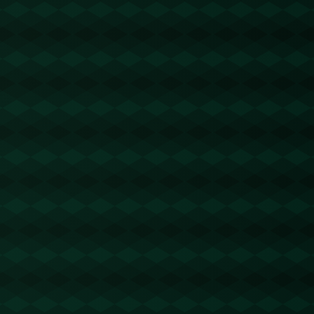
不仅对裁判的操作提出质疑，甚至直接指责这是黑哨行为。本