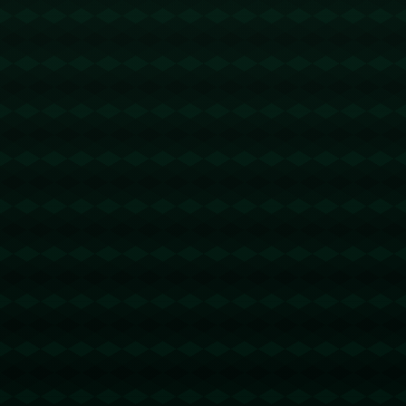
后期，体力上的变数不再是局限，教练可以大胆提高替补上场强
度，以改变比赛的节奏和攻击方向。