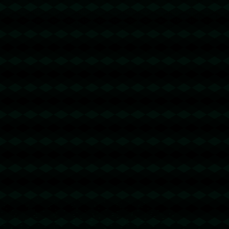
然而，增加换人名额也提出了新的挑战。当机会增多时，怎样精
准运用每一次换人机会成为了一门*学问*。对于战术变化的敏锐
度以及对替补球员状态的洞察都成为了教练成功施策的关键。这
也是2020赛季亚冠联赛中*令人瞩目*的一点：在综合考虑因素的
影响下，教练的临场调度能力显得尤为重要。