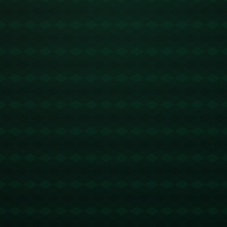
篇章，让竞技体育展现出更耀眼的成绩，这不仅是一个话题，更
是我们携手共进的目标。
近年来，随着科技的发展和社会的进步，竞技体育已经不仅仅是
一场体力与速度的比拼。它逐渐成为一个国家和民族综合实力的
象征。我们可以看到，无论是在奥运会赛场上的奋力拼搏，还是
在国际赛事中的屡创佳绩，每一个巅峰时刻都凝聚着无数体育人
**挥洒汗水的身影**。
为了续写竞技体育的新辉煌，我们需全面提升从基础设施建设到
人才培养的方方面面。**引入先进的科学训练方法**，已是国内
许多体育机构的重要策略。借助大数据和人工智能技术，我们可
以对运动员的表现进行科学分析，从而制定更具针对性的训练计
划。例如，通过对游泳选手的动作捕捉和大数据分析，我们能够
细微调整每一个动作，从而在赛场上抢占先机。