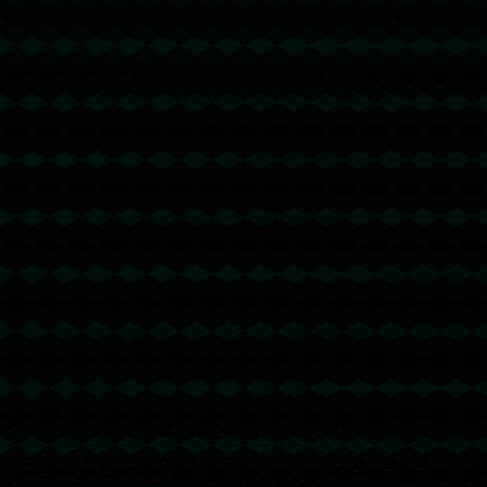
此次中国男队的出色表现，不仅提升了团队士气，也为接下来更
激烈的比赛奠定了良好基础。凭借**不凡的战术规划和团队合作
**，中国队展示出了与众不同的风采。随着比赛的继续，他们将
继续以最佳状态迎接接下来的挑战，为中国冰壶事业再续辉煌。