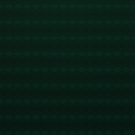
中国冰壶男队近年来在国际赛事中表现出色，凭借坚定的意志和
科学的训练体系，团队在世界舞台上取得了一系列令人瞩目的成
就。在此次冠军赛季中，中国队的表现尤为亮眼，以6胜1负的优