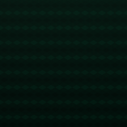
异战绩继续领跑积分榜。此胜不仅是一场简单的战胜奥地利，更
是向全球冰壶爱好者展示了**高超技艺与竞技精神**。
在进行冰壶比赛时，场上的每一步都需要经过反复推敲，从冰壶
的滑行速度、旋转角度到摒弃智慧的传递，每一个环节都需巧妙
配合。在面对奥地利队的强烈进攻态势时，中国队通过精准定位
和强大自信展现了他们对**冰壶运动深刻的理解**。经过一番激
烈较量，中国队不仅证明了他们的战术熟练性，还展示了团队合
作和**心理素质的高度统一**。
**案例分析**可以发现在比赛第四局时，中国队的策略调整成为
比赛的关键转折点。当时，奥地利队以强势的进攻一度取得领
先，而中国队冷静评估对方策略，以精确的擦冰技术和对石块路
径的巧妙操控打破僵局。通过在比赛中瞬间调整策略，中国队在
逆境中找到了机会，成功收获关关键分数。