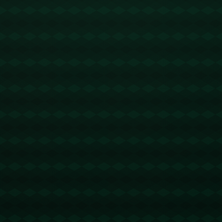
勇士队在面对马刺时，展现了极高的竞技水平。全队几乎所有成
员都发挥出色，尤其是库里和汤普森的联手表现，彻底摧毁了马
刺的防线。整场比赛，勇士以快速的节奏和出色的投篮精准度，
连续得分，彻底压制了马刺。
**四大好消息**
**1. 库里状态火爆**：这场比赛中，库里以稳定的投篮和敏锐的
场上意识再度证明了自己的价值。他的表现无疑是勇士捍卫季后
赛席位的坚实保证。