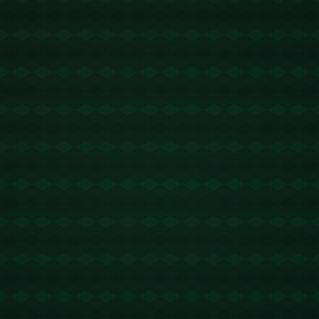
败了圣安东尼奥马刺。这不仅是一场胜利，更是勇士向季后赛稳
步推进的强烈信号。在这场比赛之后，勇士队迎来了四个好消
息，同时也不得不面对两个难题。本文将对这些情况进行深入分
析。
**比赛回顾**