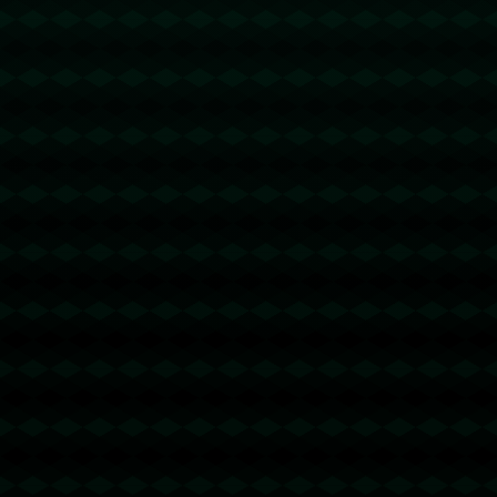
**4. 整体士气高涨**：大胜马刺，让勇士队员士气大振。这种士
气必将帮助他们在接下来的比赛中保持高水平的发挥。
**两个坏消息**
**1. 伤病隐忧**：虽然比赛取得了胜利，但期间某些球队核心队
员因轻伤下场的问题也暴露出来。这可能会影响到下一场比赛的
阵容安排和发挥。
*2. 第六名压力不减*：虽然目前排名第六，但勇士并不能掉以轻