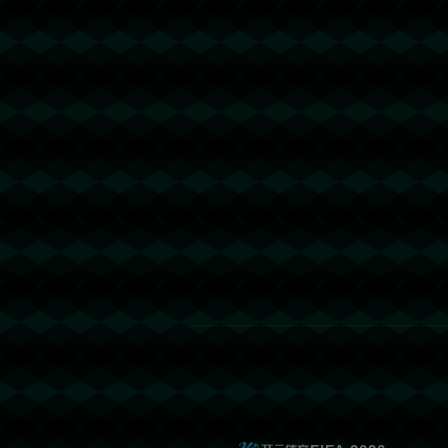
上一篇：泰山vs曼谷联首发：泰山单外援先发，德尔加多出战
下一篇：日防夜防闺蜜难防，莎莎没想到吧！.