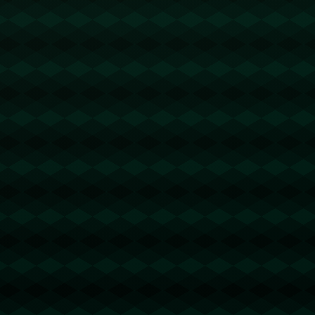
，无法及时作出最佳决策。