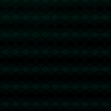
，更需要加强心理建设，以应对未来愈发激烈的比赛压力。教
不是一味调侃与指责。青春无畏，成长需要历练，未来的李诗