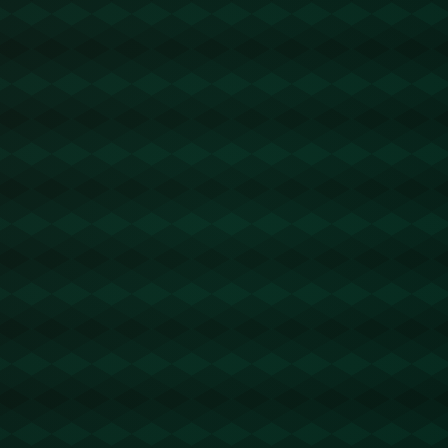
常有的事。然而，当这发生在一直被视为“天才”的球员李诗沣身上时，便
受瞩目。他的**灵活步伐**和**精准扣杀**让他在短时间内崭露头
使是再优秀的选手，也难免有失手的时候。
仅惊动了不少他的支持者，更是在社交媒体上引发了一波讨论。面对外界
他为“大无语”，质疑他的**稳定性**和**心理素质**。