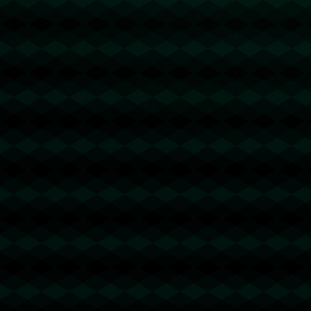
失败并不是终点，而应该是迈向成功的**踏脚石**。对于
练团队的回顾与调整同样必不可少，他们需要为李诗沣制定
总结来看，李诗沣的爆冷出局给人的反思和启发是多重的。
沣，我们依然**满怀期待**。