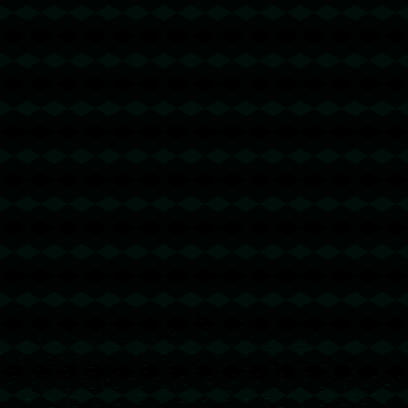
### **全球毯式包容趋势：一个触手可及的未来**
拜仁这一手语创新并非孤例。放眼全球，许多赛事和活动都在用
行动践行包容性。例如，2021年东京奥运会期间，不仅首次设立
手语解说，还邀请了听障表演团队参与开幕式表演，为观众带来
了感人的瞬间。而英超联赛也逐步引入盲人阅比分系统，让视障