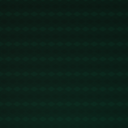
足球世界充滿不確定性，球員的一次良好或糟糕表現，往往能影
響其職業生涯的走向。**德國足球新星蒂莫·維爾納**（Timo
Werner）近期因對陣斯圖加特的表現不佳，傳出被薩爾茨堡主帥
考慮放棄使用的傳聞，瞬間引發外界熱議。這一事件的背後，不
僅關乎維爾納個人的技術發揮，更反映了現代足球對球員穩定性
與適應能力的高度要求。
---