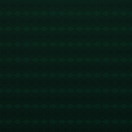
**。这一进球也预示着他将在曼城继续书写自己的辉煌篇章。