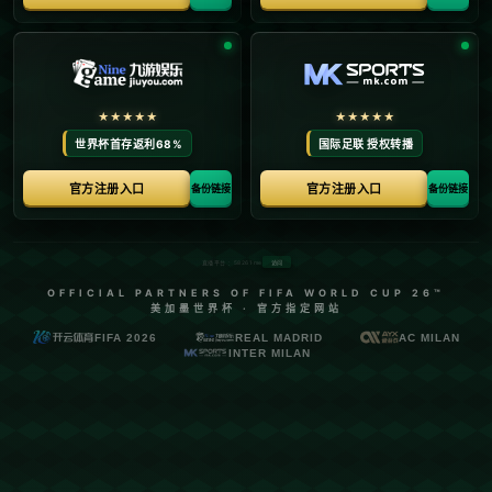
英超第2輪曼城5-0諾維奇 格拉利什加盟首球斯
特林替補破門.
栏目：开云
发布时间：2026-08-06
**曼城5-0大胜诺维奇，格拉利什登陆英超首球，斯特林替补建
功**