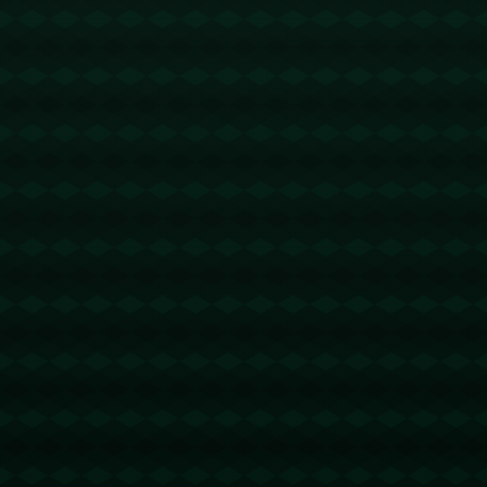
同时，斯特林的表现同样不容忽视。作为一个富有经验的攻击
手，斯特林在替补登场后迅速适应比赛节奏，并把握住了关键机
会为球队贡献了进球。他的速度和敏锐的进攻嗅觉给诺维奇的后
防带来了巨大压力。