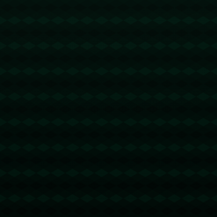
穆帥不僅善於打造強勢的防守體系，在這場比賽中更是展示了進
攻的多樣性與效率。包括盧卡庫在內的新援也展現了出色的融入
能力，讓羅馬的整體實力邁上新臺階。這次大勝，不僅穩固了羅
馬在聯賽中的位置，更讓人看到了他們爭奪本賽季冠軍的潛力。
### 迪巴拉：連續十季進球的意甲傳奇
作為這場比賽的絕對主角之一，**阿根廷球星迪巴拉無疑是羅馬
奪得大勝的關鍵工程師**。他的兩粒進球，其中一個點球與一個
精準射門，將他的個人能力展現得淋漓盡致。而更令人矚目的
是，這兩粒進球使得迪巴拉完成了在意甲連續十個賽季進球的壯
舉！
作為一名傳奇般的進攻型中場或二前鋒，迪巴拉的數據無疑令人
驚豔。從效力於巴勒莫時期崭露頭角，到尤文圖斯的巔峰歲月，