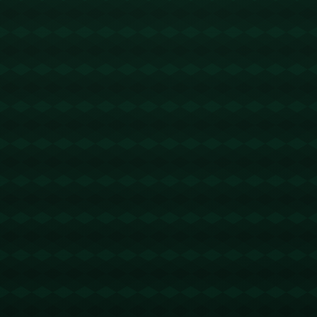
比賽一開始，羅馬隊便展現出強大的壓制力。在穆裡尼奧的精心
布陣下，羅馬的進攻線全面運轉，前場配合流暢且高效。**迪巴
拉作為前場核心，不僅在比賽初期迅速拿下一粒點球，更透過他
的傳控技術接連製造威脅**。全場比賽下來，羅馬對於恩波利的
控球率和射門數據皆遙遙領先——這是一場從技術到心理層面都