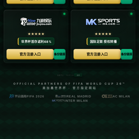
羅馬7-0狂勝恩波利 迪巴拉連續10個賽季在意
甲進球！.
栏目：开云
发布时间：2026-08-06
**羅馬7-0狂勝恩波利，迪巴拉締造意甲偉大紀錄：連續十個賽
季進球！**