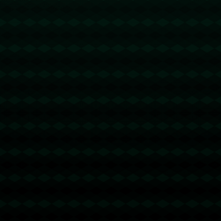
**势不可挡：王欣瑜的成长之路**
与此同时，女单赛场上，作为中国女子网球新生代的代表，王欣
瑜也正在逐渐找寻自己的路。她在此次印第安维尔斯站比赛中，
以其精湛的网络截击和强大的发球夺得胜利。**王欣瑜**的成长
不仅仅在于技战术的成熟，更体现在比赛经验的积累和心态的稳
定性上。
特别是在面对劲敌时，王欣瑜展现出了不骄不躁的比赛心态，正
如她在赛后采访中所说，“在比赛中要时刻保持专注，享受每一
个回合的较量。”这种从容和自信无疑是她迈向更高台阶的重要
基石。
**案例分析：合力推动中国网球新风尚**
从案例分析的角度来看，布云朝克特和王欣瑜在印第安维尔斯站