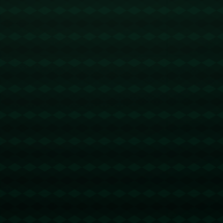
为了夺得这一场**开门红**，布云朝克特在比赛中的表现上可圈
可点。他在底线相持的过程中，不断通过深远且有力的击球压制
对手，迫使对方出现非受迫性失误。此外，他在关键分上的出色
发挥也是这次胜利的重要原因。