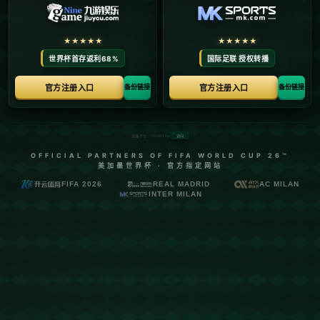
布云朝克特、王欣瑜印第安维尔斯站收获“开
门红”.
栏目：开云
发布时间：2026-08-09
**印第安维尔斯站：布云朝克特与王欣瑜的开门红**
在网球世界中，赛事的胜利不仅关乎积分和排名，更是选手实力