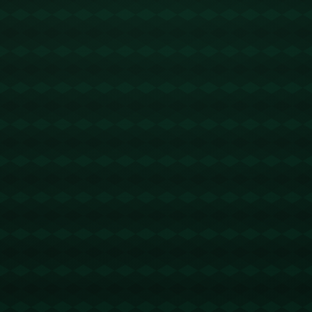
员因其杰出的表现改变了这一现状，成为足坛历史上最伟大的代
表。在这篇文章中，我们探讨这些球星如何影响全球足球，并分
析他们在球场上的非凡表现。
**纳米克：足球的“蜻蜓”**
当谈到亚洲足球明星时，纳米克是一个绕不过去的名字。他以快
速和精准的传球著称，被誉为“足球的蜻蜓”。纳米克的职业生涯
始于年轻时在国内联赛的耀眼成绩，然后逐步走向国际舞台。他
的故事激励了无数年轻球员，让他们相信即使在强手如林的欧洲
联赛，也能凭借亚洲人的智慧和努力打破常规。