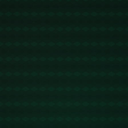
在足球的世界里，亚洲球星常常被忽视。然而，有几位亚洲运动