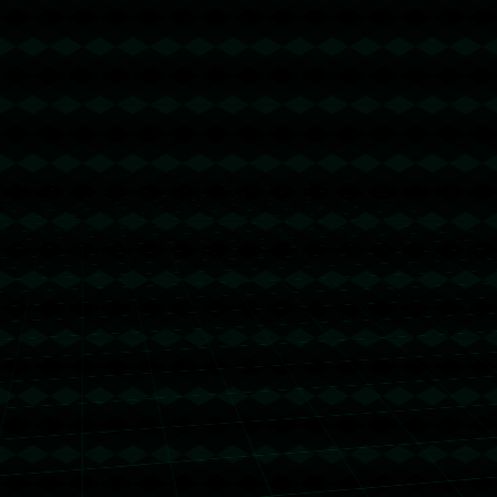
*意甲转会市场中，任何交易都有可能发生反转*，尤其在双方差
距不大的情况下。拉齐奥与那不勒斯之间的这场谈判，是否能够
达成一个对各方都有利的结果，仍然值得关注。不论最终结果如
何，这次谈判都将对未来的意甲转会市场产生一定的示范效应。