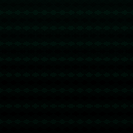
结局让国王需要认真检讨自身的不足，包括如何在强队的压制下
保持稳定发挥。在实力极为接近的西部联盟，国王若不能有效解
决这一困境，可能会在季后赛名额的争夺中处于不利。
**步行者崛起的希望**