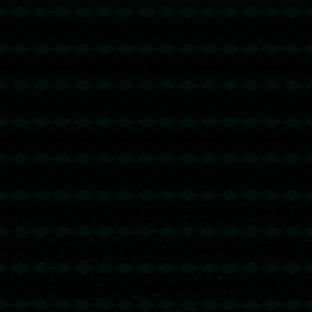
消息并未得到官方确认，但我们可以大胆猜测，这可能是指在比
赛中实施的某些创造性战术或者阵容调整，也可能是一种心理战
术——通过*特殊手段引起对手的战术误判*。对于这种传闻，教
练组始终保持低调，这或许也是为了不打草惊蛇，继续伺机而
动。
**CCTV缺席直播：舆论漩涡中的营销策略**
对于球迷来说，CCTV不直播这场重要比赛无疑是一大遗憾。分
析其背后原因，可能与多方面的因素相关。首先，从商业角度考
虑，一些新崛起的网络直播平台以其灵活的商业模式和多样的互
动方式，赢得了年轻观众的青睐，这也可能导致传统电视台的观
众流失。此外，CCTV如何衡量一场比赛的投入产出比也是其中
一个考量因素。
虽然国足的表现取得了不小的成就，但在*舆论和市场竞争*中，