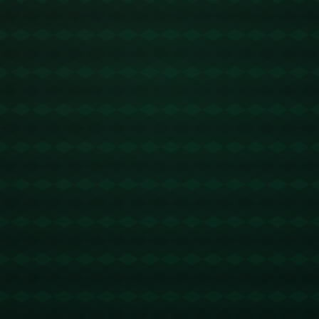
其稳固的防守而闻名。近日，阿森纳再次书写了一项辉煌的纪录
——迎来了英超客场**第200场零封**。这一成就不仅展示了球
队防线的坚固，也彰显了他们在英超历史中的重要地位。本文将
深入探讨这一里程碑般的成就，并分析其背后的意义与影响。
### 阿森纳的坚固防线
阿森纳之所以能够在客场多次零封对手，源于其长期以来对于防
线的重视。无论是在温格执教时期还是如今的阿尔特塔时代，**
球队防守体系的构建**始终是核心之一。温格时代，我们见证了
托尼·亚当斯、索尔·坎贝尔等防守悍将的出色表现，他们成为了
零封次数增多的关键人物。而在阿尔特塔执掌帅印后，阿森纳通
过引进新援和改造战术，进一步优化了后防线。
### 卓越的门将表现
阿森纳能够取得如此成就，自然离不开门将位置的杰出表现。从