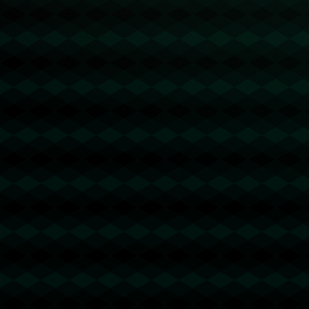
#### 多特蒙德的黄金时刻
回顾1997年，多特蒙德在欧冠的赛场上达到了历史的巅峰。
明，也是对多特蒙德多年努力的回报。**这次夺冠的核心*
#### 多特蒙德欧冠战绩的起伏
然而，自1997年的荣耀后，多特蒙德在欧冠赛场上的表现并
蒙德"作为一个以培养青年才俊闻名的俱乐部，常常面临核心
同在德甲的拜仁慕尼黑。
#### 战术与管理的挑战
近年来，多特蒙德在战术上的革新和管理层的转变也成为影响
都有新秀涌现，但他们往往无法在短时间内填补离队主力的
#### 球迷的期待与未来展望
面对持续20多年的欧冠无冠局面，多特蒙德的球迷们依旧给
进行深度反思，如何保持现有的年轻化策略与引进实力球员