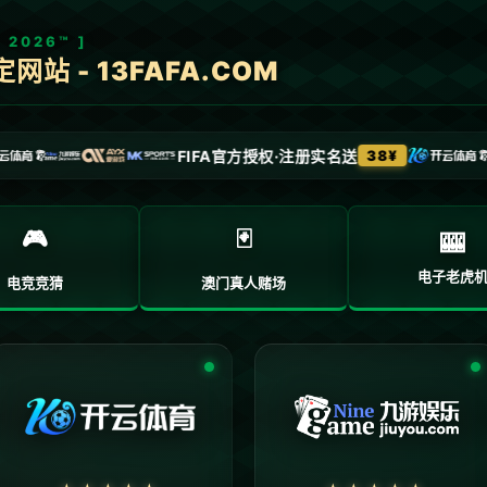
网站首页
公司