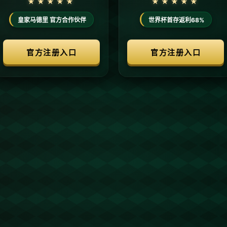
多特欧冠历届战绩 至今仅在1997年夺冠.
栏目：开云
发布时间：2026-08-07