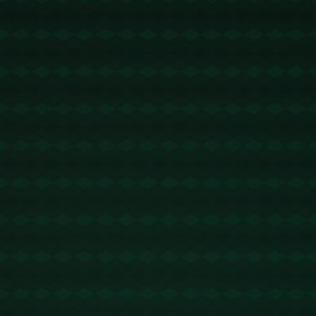
在NBA的舞台上，意想不到的结果总是层出不穷。最近的一场
比赛中，底特律活塞队以一场惊人的胜利，打破了许多人对他们
的预期。这场比赛，他们以**团队协作及强大的火力**，成功地
掀翻了东部排名第一的克利夫兰骑士。而骑士队的核心球员，**
多诺万·米切尔（Donovan Mitchell），虽然砍下了全场最高的38
分，却显得孤立无援**，未能带领球队保住胜利。
### 团队篮球的胜利