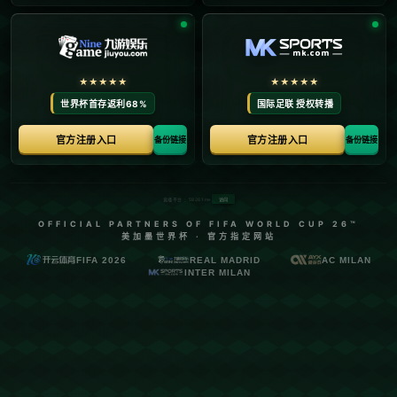
活塞创历史纪录，7人上双掀翻东部第一骑
士，米切尔孤立无援得分38分.
栏目：开云
发布时间：2026-08-07
**活塞创历史纪录：七人上双掀翻东部第一骑士，米切尔孤立无
援得分38分**