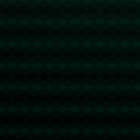
目前的問題不僅僅是簡單的比賽策略執行不力，更可能是整個教
調整才有所好轉。這一經驗或許也能為76人提供借鑒。