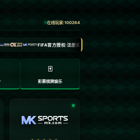
简介
产品中心
新闻中心
联系方式