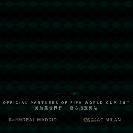
整體發揮卻和期望大相逕庭，這再次反映出**大牌球星並不等於成功的球
能不僅會大幅影響排名，甚至削弱球迷的信心，對未來經營和球員留隊造成
能需要一場不只存在於場上的革命。
這座城市的意義，遠遠超出了比賽的勝負。
球拍调查结果？.
會｜足球.
opyright 2024
kaiyun-开云（中国）官方网站_KAIYUN.COM
All Rights by
开