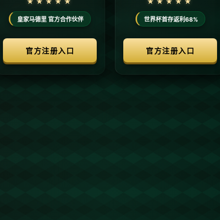
巩晓彬荣登中国篮球名人堂，迈向全新人生篇章.
栏目：开云
发布时间：2026-08-07