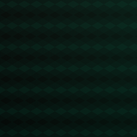
**巩晓彬荣登中国篮球名人堂，迈向全新人生篇章**
巩晓彬，这个名字对于中国篮球来说，是一个充满荣誉与激
志着他进入了人生新阶段的开端。**巩晓彬名人堂**不仅
巩晓彬作为中国篮球界的传奇人物，他的职业生涯充满了辉煌
球的强大实力。**巩晓彬职业成就**是中国篮球历史上的
荣登名人堂后，巩晓彬的故事并没有结束，而是开启了一个
帮助他们在国际赛场上展现自己的才华。尤其是在CBA联赛中