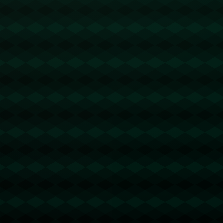
堂的影响力，为更多的孩子们创造篮球梦的机会。他相信篮球不仅是一项
、更国际化的方向发展。
积极推动篮球技术的创新，引入国外先进的训练方法和理念。这种开放的态
注入了新的活力。