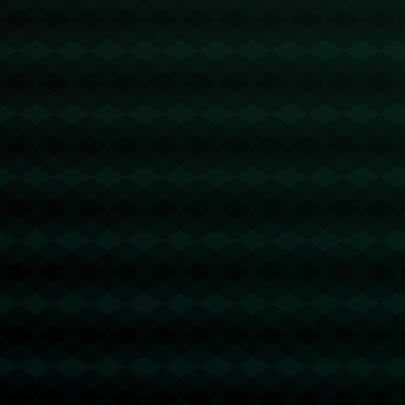
不仅如此，巩晓彬不断参与篮球公益活动，通过自己在名人
想，实现自身价值。在他的努力下，中国篮球正朝着更广阔
在巩晓彬的新篇章中，不得不提到他的**创新精神**。他
赛的竞争力与观赏性。他在篮球行业的探索精神为篮球运动