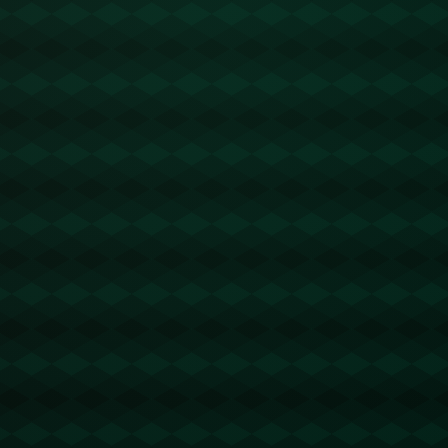
情的代名词。近日，他以卓越的成就和无与伦比的影响力，荣登中国篮球
是对一个运动员的赞美，更是对中国篮球发展的重要里程碑。
的瞬间。早在20世纪90年代，他就因其独特的打法和精准的投篮能力而
重要章节，也是推动中国篮球文化发展的重要角色。
新的篇章。如今，作为一名成功的篮球教练和评论员，他依旧在为中国篮
，他指导的队伍取得了显著成绩，成为联赛中的强手，这不仅彰显了他的教练