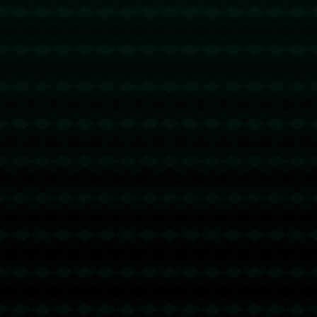
也曾因薪酬和出场时间问题闹得不可开交。这些案例表明，**球
员与俱乐部之间的财务纠纷**通常不仅仅是一个简单的付款问
题，而往往涉及到双方对合同履行的不一致理解。
**冲突对未来的影响：**