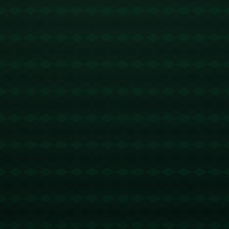
**欠薪争议的深层原因：**
巴黎圣日耳曼之所以**拒绝支付5500万欧元的欠薪**，可能源于