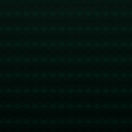
多种原因。首先，从管理层角度看，这笔钱可能并不仅仅是工
资，而涉及到复杂的奖金和条款触发。其次，俱乐部与球员之间
的关系紧张，或许是因为姆巴佩未能在某些方面达到巴黎的期
望，或可能因为他对未来去留问题持有不同看法。
**合同条款的重要性：**
在足球界，**合同条款**对于球员和俱乐部的关系至关重要。姆
巴佩与巴黎之间的合同内容复杂，可能涉及到转会、奖金、肖像
权等多方面。如果任何一方认为合同某一部分没有被履行，矛盾
就很容易显现。而一旦这些问题成为公开争端，不仅会影响双方
的关系，也会对球员的市场价值和俱乐部的声誉造成冲击。
**案例分析：**
这样的争议在足坛并非首例。曾经，巴塞罗那拒绝支付内马尔的
忠诚奖金，因为他在合同期限内转会至巴黎；同样，皇马与贝尔