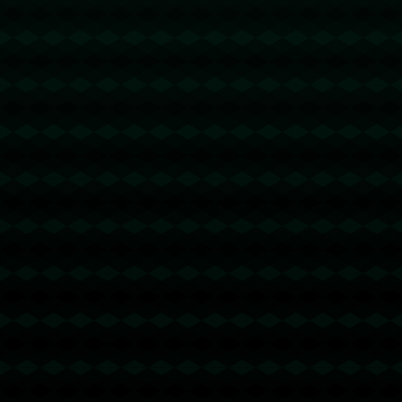
下惊人的得分**，以此来为球队赢得更多的胜利。