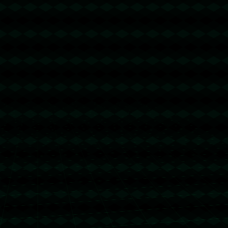
**案例分析：不负所望的表现**
回顾当天的比赛，30岁的他如猛虎下山，在仅仅四节比赛内，就
贡献了50+的得分。他的每一次突破与投篮都显得游刃有余，让
对手防不胜防。这样的表现，不仅直接帮助球队赢得比赛，也为
球队管理层在交易截止日前的决策提供了信心和依据。
**他是如何做到的？**
通过对他近期比赛的观察，我们可以发现，这位球员在赛场上展
现了**极高的比赛智商和心理素质**。无论是在组织进攻时的冷
静判断，还是在防守端的不屈不挠，他总能选择最为恰当的时机
做出最佳决策。此外，他在体能训练和饮食上也极为自律，从而
保证了自己在30岁时依然保持良好的身体状态。
在这个充满变数的NBA世界里，他以其非凡的表现证明，30岁