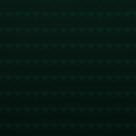
**30岁，篮球生涯的分水岭？**