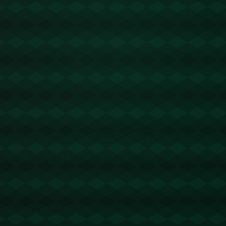
力的较量。当俄罗斯球队与印度球队站在上合组织雪地足球赛的决赛场时
赛中的一大亮点，引发了赛前的广泛关注。
引了众多足球爱好者，也成为促进成员国之间友好交流的重要平台。**雪