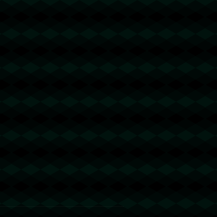
让这场决赛充满了悬念和无限可能。**球场上的每一次攻防
国队在上年度比赛中以**创新的雪地战术**打破僵局，令
精神和团结合作**的价值被最大化地体现出来。这场决赛中