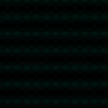
是两种文化在寒冰上的碰撞。俄罗斯的严谨与强悍，印度的活力与创意，
样发挥创意和团队合作精神，这与平时的常规比赛形成鲜明对比。例如，中
考，策略的每一次调整，都可能是制胜的关键。
在于通过比赛各国队员增进了彼此的友谊与理解。在这个过程中，**体育