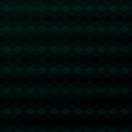
的体格以及耐寒的素质，使得他们在雪地中如鱼得水。**队
们在雪地比赛中展现出独特的魅力。从小组赛中突围，并一路