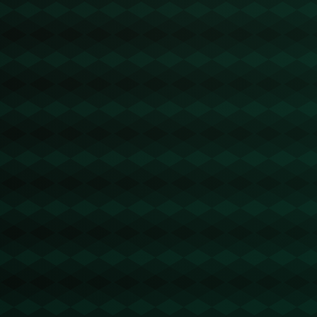
前言：在冰天雪地的赛场上，雪地足球似乎是一场热情与耐
顽强拼搏。**这场比赛**，无疑成为了今年上合组织运动比
上合组织雪地足球赛，作为一种独具特色的体育赛事，不仅吸