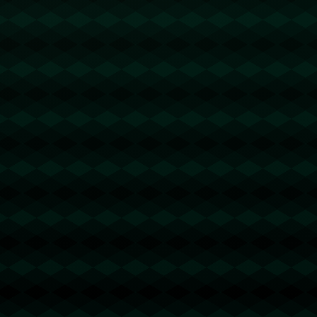
赛中，他们的出色表现更是令人惊叹。俄罗斯队员娴熟的配合技巧、强壮
在小组赛阶段就被认为是夺冠热门。
**，成为比赛中的一道独特风景。印度球员的灵活性和持久的耐力，使他
得尊重与荣誉。