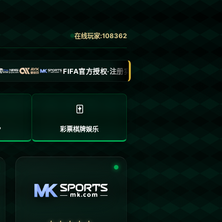
简介
产品中心
新闻中心
联系方式