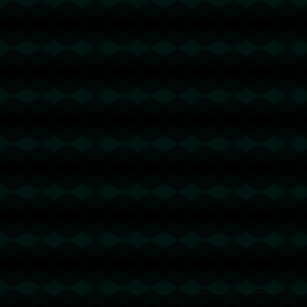
在两支球队成功会师决赛之际，不仅是技能和体力的比拼，更
转换**，都牵挂着双方支持者的心。
从上合组织历年来的赛事可以看出，各国球队在特殊环境下怎
人印象深刻。在雪地足球赛中，各国队伍都在不断摸索与思
总的来说，这场比赛的重要性不仅在于谁能最终捧得奖杯，更
诞生的故事，将会成为**雪地足球**历史上永恒的传奇。