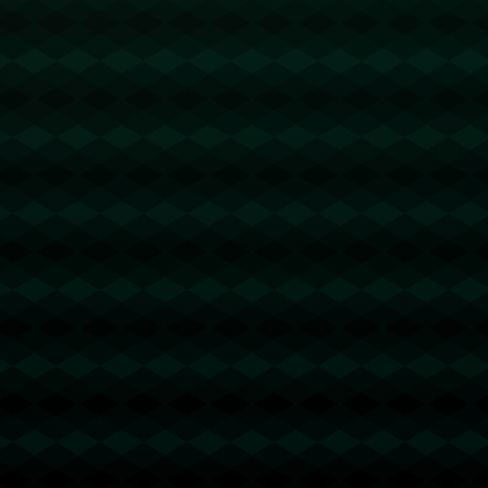
价值的重要指标。近日，有关**巴萨不愿同阿劳霍进行涨薪续约**的消
球迷感到意外。本文将围绕这一事件展开分析，探讨其背后的原因及潜在
年加盟巴萨以来，阿劳霍逐渐在球队中站稳了脚跟，以其强悍的防守能力和
不可或缺的一环。因此，**阿劳霍的市场价值**无疑得到了大幅提升，
之一。在新冠疫情的冲击下，许多足球俱乐部的财务状况都受到了影响，巴
大幅加薪的续约合同对于俱乐部而言可能是难以承受的。因此，通过标价
乐部间的竞争愈发激烈时，标价过高也是一个常见手段，用以试探潜在买家