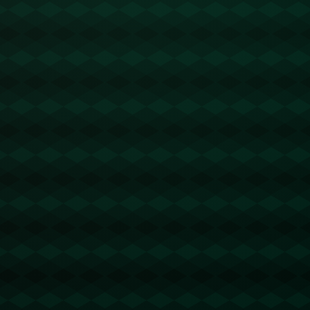
何去何从**