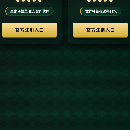
萨不愿同阿劳霍进行涨薪续约，已经为其标价1亿欧
栏目：开云
发布时间：2026-08-08