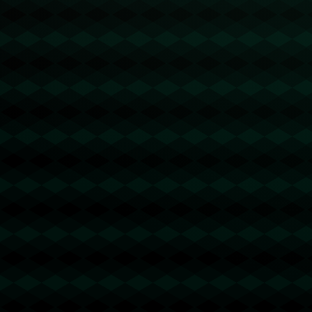
在现代足球世界中，球员的工资和转会费常常是衡量他们市场
后防线的未来支柱，但俱乐部竟为其标价1亿欧元，这令不少
从阿劳霍的表现来看，他的崛起可谓迅速而惊艳。自2018
借精彩的表现帮助巴萨在关键比赛中稳固后防，成为后防线上
**巴萨面临的财务压力**是此次不愿涨薪续约的重要原因
萨的财务负担**日益加剧。在这样的情况下，为阿劳霍提供
策略提供资金支持。
此外，1亿欧元的标价本身可能也是一种战略决策。在顶级俱