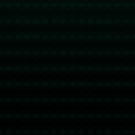
负往往由临场指挥及球员状态决定。例如去年湖人与掘金对战
中，湖人主教练的灵活战术调整成了制胜的关键，最终逆转掘
金。这一案例也提示球迷关注比赛时，不仅要了解球员状态，还
需注意教练的场边决策。
整体而言，3月28日的体坛盛宴必将激发球迷们的观赛热情。无
论您是**足球的追随者**还是**NBA的热爱者**，都将能在此
找到心中热爱的元素。请随时关注赛事动态，享受这一天的体育
激情！