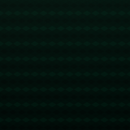
当晚NBA赛场的焦点无疑是湖人与掘金的对战。湖人在近期交
易中获得了不错的补强，通过调整首发阵容来提升整体竞争力，
反观掘金在约基奇的带领下一直展现出*强势侵略性*，这场比赛
将成为站队粉丝们热议的主题。
同时，勇士与快船之战承载着新的期待。金州勇士虽依旧是联盟
的热门球队，但面对快船的全面冲击，比赛胜负依旧是个大问
号。快船加强了内线防守，这将对勇士的三分投射形成巨大制
约。对于实力相近的两队而言，关键时刻的发挥至关重要。
**案例分析**: 以往赛季中，每每遇到实力相近的两队对阵，胜