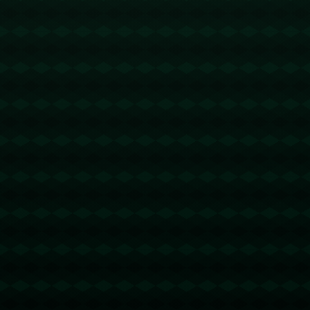
务。
**案例分析：阿森纳与其他争冠球队的对比**
重返争冠行列的阿森纳需要向其他英超豪门学习，尤其是那些拥
有强大板凳深度和灵活战术的球队。以曼城和利物浦为例，这些
球队总能在困难局面下找到解决方案。由于这些球队的中场和后
防线都具备高度的稳定性和应变能力，它们得以在长赛季的洗礼
中始终保持竞争力。