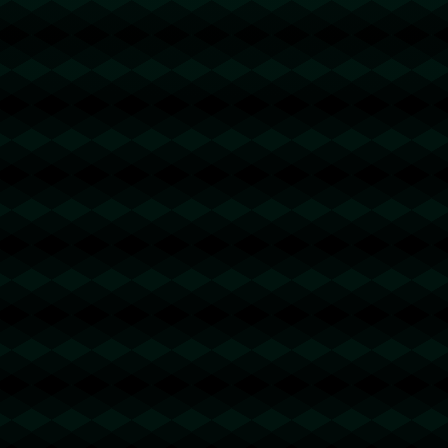
稠州**的核心球员展现出了强大的个人能力，多次在比赛中扭转局势，成
员们追求卓越的旅程。随着常规赛接近尾声，各队将迎来更紧张的争夺，
现。