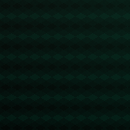
**惊喜黑马的异军突起**
本赛季让人瞩目的更是几支“黑马”队伍的异军突起。在第33
离。这样的表现，不仅让球迷眼前一亮，也为整个联赛增添