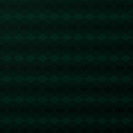
取胜，凭借团队默契和顽强的防守逐渐拉近了与前几名球队的距