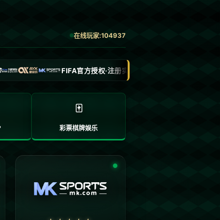
简介
产品中心
新闻中心
联系方式