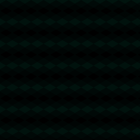
除了团队整体表现，球员的个人发挥同样不可忽视。**浙江
分超过20分，成为队内不可或缺的领军人物。
这份*积分榜*不仅是球队整体实力的反映，也逐渐展现出球
们期待着更多惊喜时刻，以及球队在接下来赛程中的卓越表