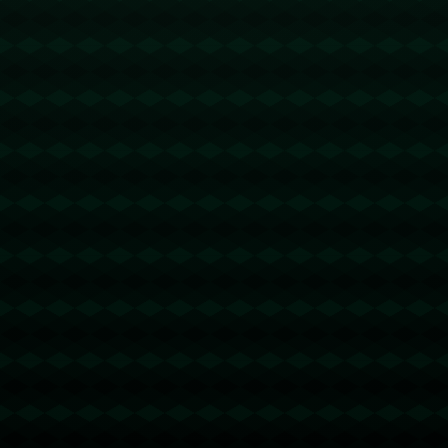
双星主动与泰伦·卢讨论阵容轮换，不仅能够有效帮助主帅明确
战术需求，还能够让自身更好地融入整体体系。过去一些超级明
星都曾以这种方式为球队注入更多活力，例如勒布朗·詹姆斯
（LeBron James）就曾多次与教练商讨轮换策略，在场上扮演更
关键的角色。
这种交流并非针对个体，而是为了**整体优化球队状态**。科怀
和乔治可以与卢深入探讨如何在比赛中调整轮换，比如在关键时
刻让他们保持场上状态，或另行设计更加科学的休息时间。主动
沟通不仅展示了领袖气质，还能够帮助团队更好地达成季后赛目