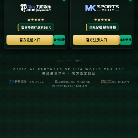
快船双星应主动和泰伦卢商讨阵容轮换.
栏目：开云
发布时间：2026-08-06
**快船双星应主动和泰伦卢商讨阵容轮换：优化策略迎接季后赛
挑战**
在竞争激烈的NBA西部赛区中，洛杉矶快船队的目标无疑是全