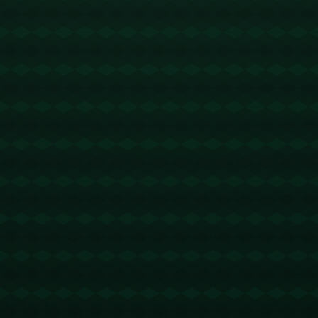
程即将开始。这不仅是对他个人的考验，也关乎美国队在国际舞
台上的地位。