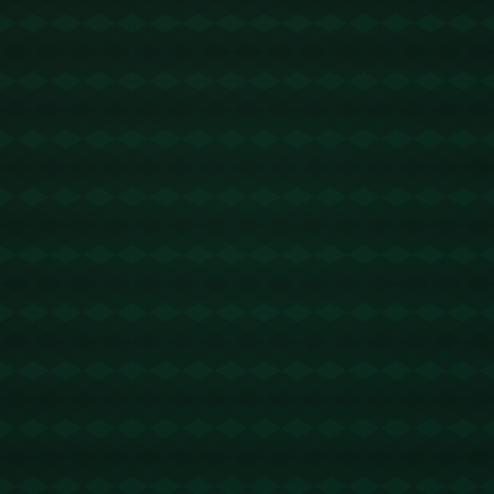
在世界足球的舞台上，*世界杯*总是吸引着无数人们的目光。当
提到2026世界杯时，美国国家队和他们的新任（或可说是旧任）
主帅——*貝爾哈特*成为了关注的焦点。此番再度执掌教鞭，他
将如何带领美国队迎接挑战，成就新辉煌？
**貝爾哈特：锋芒再现**
*貝爾哈特*，曾在多个赛季中有效提升美国国家队的表现。他第
一次执教国家队的时期，美国队在他的带领下战术灵活，曾多次
突破预期，无论是进攻还是防守都令人刮目相看。如今，随着
2026世界杯的临近，貝爾哈特重回帅位，这标志着一段全新的征