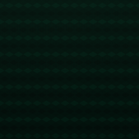
**2026世界杯：美国的机遇与挑战**
2026年世界杯将在美国、加拿大和墨西哥三国联合举行，此次赛
事对美国队而言是一个绝好的机遇，也是巨大的挑战。主场作战
意味着他们将在熟悉的环境中迎接挑战，同时也面临着巨大的压
力。美国球迷对球队的期望值高涨，希望他们能够在这次“家门
口”的比赛中取得佳绩。*貝爾哈特*的回归，正是为了应对这无
与伦比的机会，他的赛场经验和熟悉的本土作战将是美国队的一
大优势。
**战术革新与球队架构**