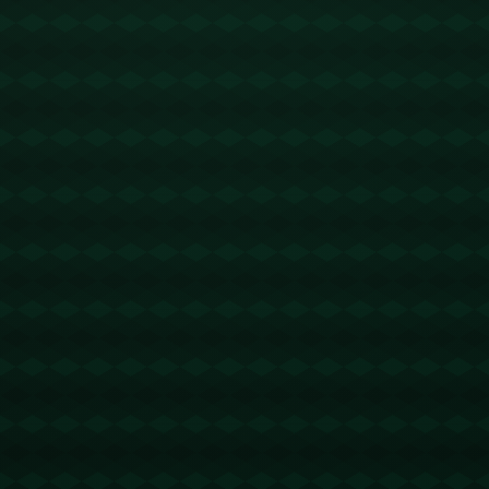
### **巅峰对决中的绝对专注：147分是如何炼成的？**
这场满分杆的诞生，绝非偶然。一切从开球的精准选点开始，丁
俊晖用他出色的开局定下比赛的基调。面对高度紧张的决赛氛