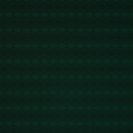
准走位与果断击打都震撼着观众的心灵！在大师赛决赛这一万众
瞩目的舞台上，中国斯诺克传奇选手**丁俊晖**以一次完美的
“147分满分杆”技惊四座，再次为他的职业生涯书写辉煌篇章。
这不仅是他个人的第7杆147分，也是大师赛历史上的一刻经典。
本文将带您回顾这场精彩绝伦的瞬间，并解析丁俊晖如何将卓越
技艺展现得淋漓尽致。
### **丁俊晖：从天才少年到斯诺克大师**
**丁俊晖**早已成为斯诺克领域的标杆名字。从少年时代的横空
出世，到职业赛场上的一路高歌猛进，他用成绩和技术赢得了无
数赞誉。而“147分满分杆”，作为斯诺克的最高成就之一，更是
丁俊晖职业生涯的亮眼标签。**7杆147分的纪录**，让他在全世
界斯诺克选手中占据一席之地。而这次在大师赛决赛完成第7杆
满分，不仅是对他自身的一场突破，更是对整个赛事竞技水平的
一次提振。