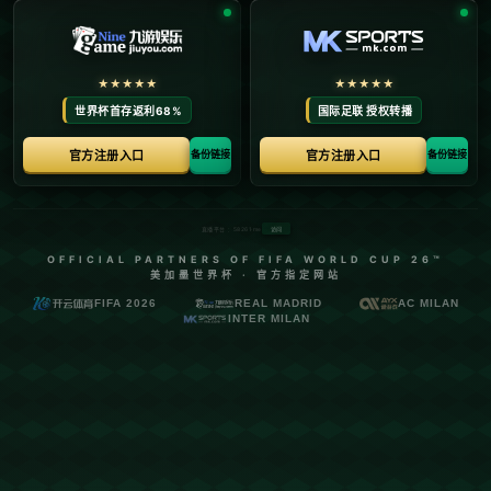
羽毛球——马来西亚公开赛：石宇奇晋级第二
轮.
栏目：开云
发布时间：2026-08-10
**羽毛球——马来西亚公开赛：石宇奇晋级第二轮**
作为**羽毛球迷们高度关注的年度重要赛事**，马来西亚公开赛