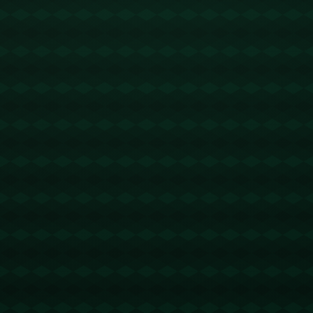
调整策略成功化解对手悬殊得分。最终以**21-15、21-17**的比
分顺利拿下两局，**进入下一轮比赛**。这一成绩不仅为他积累
信心，也为中国队本次赛事的整体布局奠定了有利基础。
### **战术执行力成为晋级关键**
能够在国际赛事中脱颖而出，石宇奇优秀的*战术执行力*无疑是
一大亮点。从比赛表现来看，他在回合中的稳定性和耐心得到了
显著提升。无论是网前技术还是后场高远球的使用，他都显得游
刃有余。这种技术全面性的优势在对抗体系型选手时尤其重要。
**案例分析：**石宇奇在比赛第二局后半段时，面对对方试图通
过网前劈杀加强进攻，他从容不迫地加快回球节奏，并在一记推
后场的高质量平抽中拿下关键得分。这种高效的场上决策不仅体
现了他对于局势的精准预判，也展示了近年来的进步。