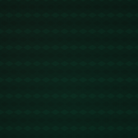
总能吸引全球顶尖选手云集。这场竞技的激烈程度不仅展现了运
动的高水平，也同时考验了选手们的心理素质和技战术储备。今
年，*石宇奇*在首轮比赛中凭借出色表现成功晋级次轮，再次引
发了人们对于他复苏之路的期待。
### **石宇奇稳步复苏，展现顶尖实力**
在中国羽毛球界，*石宇奇*无疑是备受瞩目的男单选手之一。早
在2018年，他就曾在多项顶级赛事中崭露头角，特别是在印尼大
师赛及全英公开赛中的表现令人印象深刻。然而，因伤病等原
因，石宇奇一度状态有所下滑，甚至错失了多个高水平比赛的竞
逐机会。而此次马来西亚公开赛成为检验他竞技状态的绝佳平
台。
首轮比赛中，石宇奇面对一位东南亚地区的强劲对手，展现出强
大的控场能力和关键时刻的冷静。在首局拉锯战中，他凭借快速