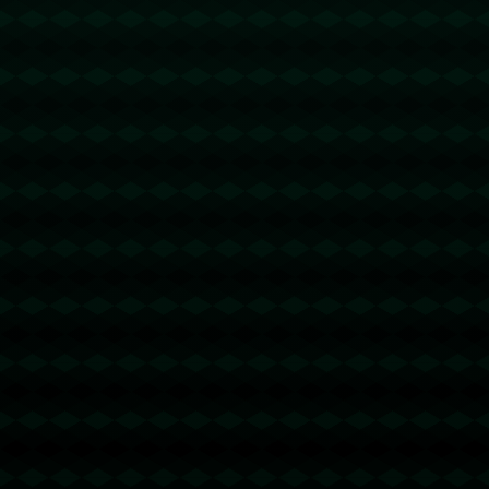
赛选手们提供了宝贵的积分机遇，也是各国运动员展示实力、备
战奥运的重要舞台。对于石宇奇来说，本次比赛更是证明自己依
旧稳居顶尖选手行列的机会。而随着他首轮晋级，外界也愈发期
待他在随后的比赛中迎来更大突破。
值得一提的是，同场比赛中，中国队另一位新星也以强势表现赢
下了首轮比赛。这表明，在整体压力逐渐减轻的情况下，中国男
单的实力储备依然在稳步增长。
### **石宇奇未来的挑战与机遇**
尽管本次比赛首轮取胜令人欣慰，但更大的挑战还在后面。根据
赛事签表，石宇奇下一轮可能迎战种子选手，双方实力差距较
小，比赛结果难以预料。然而，这或许正是石宇奇证明自己强者
之心的机会。
总体来看，石宇奇首轮的表现无疑向外界传达了*他状态逐渐回