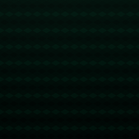
这种“慢下来”并非停滞不前，而是一种深思熟虑后的迈步。行业
开始专注于提高产品和服务质量，探索多元化盈利模式，并更加
注重产业的社会责任和环境影响。例如，一些企业开始与地方政
府合作，建设绿色、环保的体育设施，促进全民健身的普及。
**案例分析：从快速成长到稳健发展**
以某知名体育用品公司为例，早期依靠密集的新产品发布和广告
攻势成功占领市场。然而，随着市场竞争的加剧及消费者需求的
变化，该公司意识到以往的策略难以为继。他们决定调整发展策
略，将资金投入到产品研发和消费者体验提升上。通过稳步提升
创新能力，该公司在激烈的市场竞争中得以立足，并逐步扩大品
牌的国际影响力。
**关键词应用与行业未来**