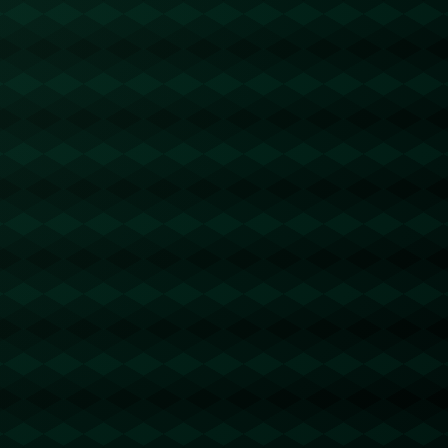
阵同队选手王艺迪中上演了一场精彩的逆袭战，连续扳回4
胜的关键因素**，以及其在赛场上的表现如何为她的职业生
艺迪的高压态势，孙颖莎展现了罕见的冷静与沉着。反观王艺
的打法变化，从而制定相应的对策，逐步扳平比分。此种从被