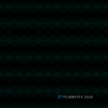
**分析与启示**
孙颖莎的逆转胜利不仅展现了她个人的实力，还使我们更加理解
键。
通过分析这场比赛，其他选手可以从中获得许多有价值的经
的优势，这也是她在国际赛场上屡获佳绩的重要原因。
总之，这场来自孙颖莎的华丽逆转，不仅为她的职业生涯再添
精彩的对决与令人难忘的比赛瞬间。
上一篇：道士头像八卦八卦怎么生六十四卦八卦阵图.
下一篇：1-2遭逆转西甲2连败！昔日黑马褪去光环：欧冠出.
C