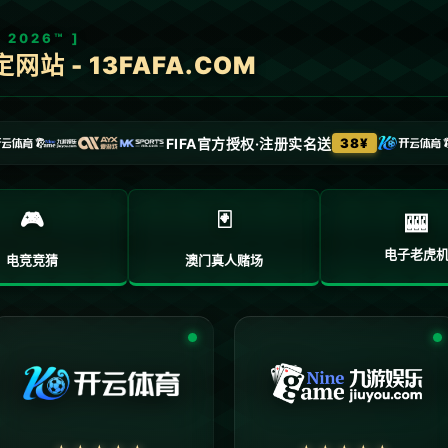
网站首页
公司