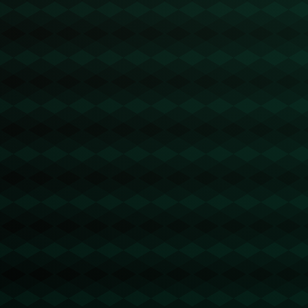
**又逆转了！孙颖莎战胜队友王艺迪 连扳4局晋级决赛**
**前言**
在紧张激烈的乒乓球赛场上，逆转胜利无疑是最激动人心的时
局，强势晋级决赛。这场比赛不仅展现了孙颖莎的卓越竞技水
涯增添光彩。
**逆转之路：孙颖莎的沉着与冷静**
在这场备受关注的比赛中，孙颖莎先失两局，一度处于劣势。
迪，尽管在前两局占据优势，但后程逐渐暴露出一些心理波
这场比赛再次证明了心理素质在乒乓球比赛中的重要性。**
动到主动的转变，是她赢得比赛的**关键因素**之一。
**技战术的巧妙运用**