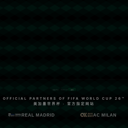
顶级运动员之间**竞争的残酷与精彩**。她的成功启示我们，在高水平
验，比如如何在逆境中快速调整状态，如何抓住对手的薄弱环节进行突破
一抹亮色，也为年轻选手们树立了良好的榜样，展示了世界一流选手应有的
opyright 2024
kaiyun-开云（中国）官方网站_KAIYUN.COM
All Rights by
开