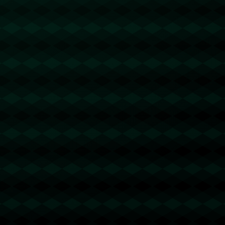
同时，她在相持阶段对球速与线路的细微掌控让王艺迪几无招
，并在接发环节成功抢攻，为自己的胜利铺平了道路。