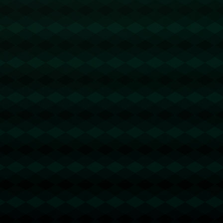
三局中开始强化自己的进攻节奏，通过迅速的变化与灵活的步法压制对手；
众惊叹不已。
重要的作用。孙颖莎通过多样化的发球变化，成功打乱了王艺迪的战术布局