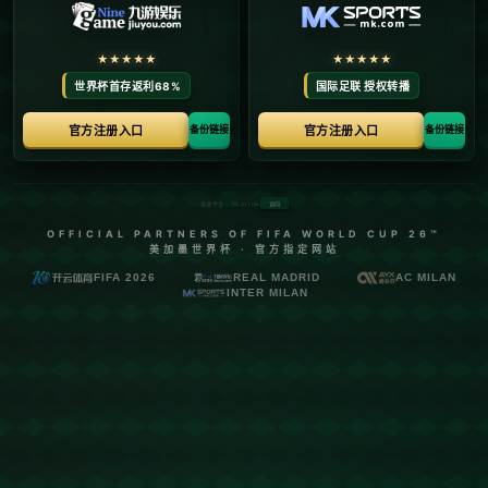
广厦74：84广东，谁的责任最大，赛后数据一
目了然！.
栏目：开云
发布时间：2026-08-07
**广厦74：84广东，谁的责任最大，赛后数据一目了然！**
在这场备受瞩目的CBA对决中，广厦队以74：84不敌广东队，