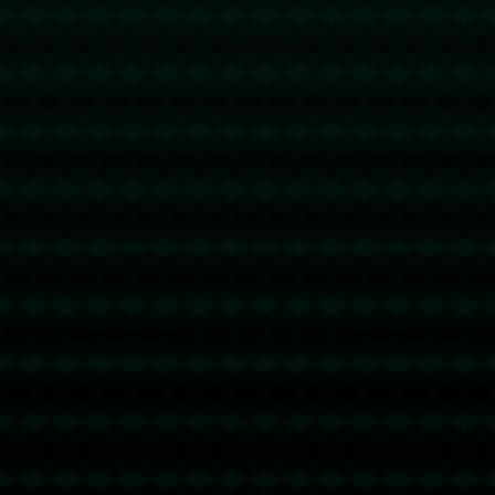
海海港在比賽中需特別重視的環節。