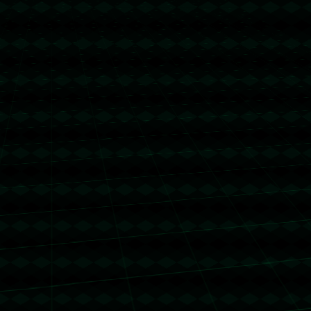
無論是**實力雄厚的上海海港**，還是**韌性十足的卡雅**，這
場亞冠附加賽注定將充滿緊張與激情。球迷們翹首以盼的是一場
技術與智慧的巔峰對決，而雙方誰能技高一籌，終場哨聲將會給
出答案。