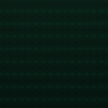
### **进攻效率与稳定性**
尽管从出手命中率来看，萨尔的整体投篮命中仅为19中6，这对
中锋而言不甚理想，这也许反映了内线对抗的激烈和外线手感的