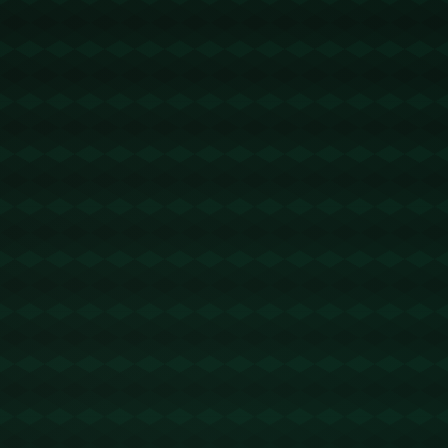
球、护筐和内线得分。然而，在现代篮球的发展趋势下，**中锋
的职责和能力要求更多元化**，他们需要兼具内线和外线的威
胁。这正是本文要探讨的主题：以萨尔19中6、三分7中3、罚球9
中3，得16分5篮板2助攻1抢断3盖帽的数据为例，分析现代中锋
的数据表现。