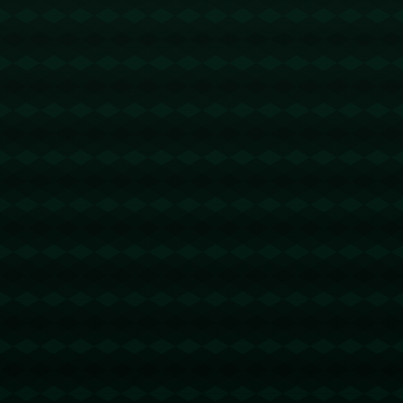
不稳定。但他的三分球命中率相对较高，这表明他具备成为球队
空间型中锋的潜力。此外，**命中三分球的能力增加了他的进攻
方式**，为球队战术提供更多选择。