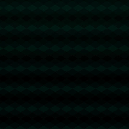
。例如，汤姆·布雷迪离开新英格兰爱国者队加盟坦帕湾海盗队时，也经历
瓶颈，选择改变环境来重新实现突破的典型代表。最终的决定会不仅影响