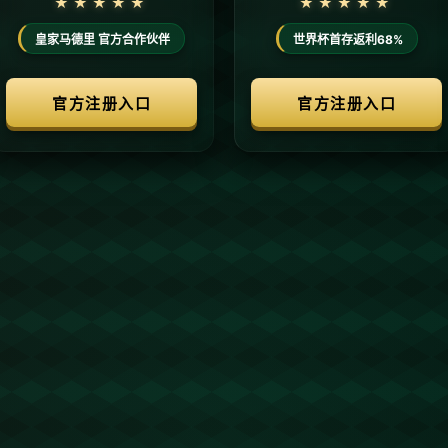
伦·罗杰斯的神秘团队仍在争夺他：钢人队排除了吗
栏目：开云
发布时间：2026-08-08