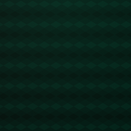
四分卫，他不仅用精准的传球与非凡的领导能力征服了赛场，更吸引了无数
默，问题变得更加耐人寻味：*他们真的退出了吗？*
绿湾包装工队拿下了超级碗冠军，并多次荣获MVP称号，以稳定的表现赢
，以增强自己的核心实力。
工未来规划的不满，他的离队传闻变得越来越真实，也为NFL格局增添
以坚韧和防守闻名。然而，他们的四分卫配置近年来饱受质疑。2021年
选择。
引入罗杰斯*。一些媒体分析认为，钢人队的沉默可能意味着他们完全退