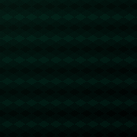
技艺完全符合喷气机的需求。
望这种顶级天赋的加入。
的讨论热潮，使钢人队的不公开态度更加复杂化。*