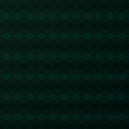
挑战一样，斯瓦泰克在去年奥运会上经历了一场让人刻骨铭心
在高手如云、竞争激烈的职业赛场上站稳脚跟。
了全世界的关注。她的攻击性打法和出众的反击能力，成为了
的自满和准备不足让她在关键时刻无法发挥出应有的水平。这
一。