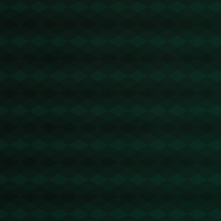
**斯瓦泰克展望对阵郑钦文：我必须吸取去年奥运会时的教训