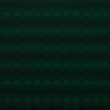
不懈的努力，成为众多青年选手的榜样。然而，正如每个运动员都会遇到
在与郑钦文的即将对阵中，她意识到自己需要回顾并从中吸取教训，以便
在过去的一年中，郑钦文迅速崛起，以她独特的比赛风格和超凡的实力吸引
轻的中国选手，这让她回忆起奥运会时自己未能充分准备的教训。
获的经历。在那场比赛中，她与另一位实力不容忽视的选手交锋，比赛初期
的备战策略和心理战术。而今，这次经验成为她准备对阵郑钦文的动力之