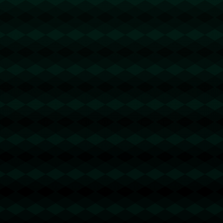
了充分准备。去年奥运会的教训不仅仅是一场比赛的记忆，更是她职业生涯
竞技的碰撞，也是一场心灵的较量，斯瓦泰克期待在赛场上谱写新的篇章