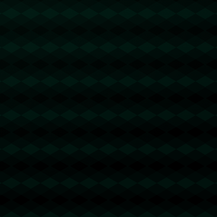
了他的发挥能力。
外动作扭伤了脚踝，无法坚持比赛，被迫提前离场。苏祖在滄州
，但这样一来，球队进攻端的人手又显得捉襟见肘。
州雄獅全场比赛的转折点。林创益是球队攻防转换的关键人物，