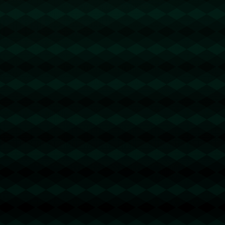
缺乏**临门一脚的自信**，而另一些球迷则认为中场支持不足，也限制
烦。比赛刚到第20分钟，球队后防大将**苏祖**因为一次拼抢中的意
獅的防守变得慌乱。一些侧翼球员不得不斜向回撤以弥补苏祖留下的空档
在一次拼抢后因大腿拉伤倒地不起，无奈被替换下场。这一情况几乎成为滄
势变得迟缓而无力。