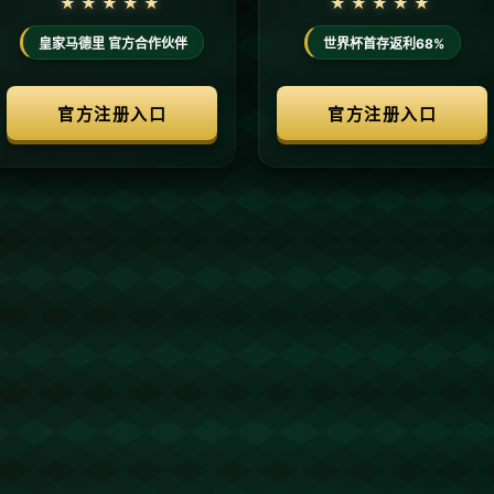
5輪廣州城0-0滄州雄獅 蒂亞戈錯失良機蘇祖林創益先
栏目：开云
发布时间：2026-08-07