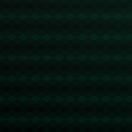
中超联赛第5轮迎来了一场焦点之战，广州城主场对阵滄州雄獅
浪费了几次绝佳的破门机会，而滄州雄獅这边，主力球员**苏
挖，让我们一同回顾这场胶着的对战。
### **攻防两端的拉锯战：蒂亞戈错失良机**
广州城本场比赛的攻势不乏亮点，尤其是在锋线上，由蒂亞戈
球精确送到他脚下。面对滄州雄獅门将，蒂亞戈却脚法稍显
不仅如此，第57分钟广州城的另一波进攻中，蒂亞戈再次未