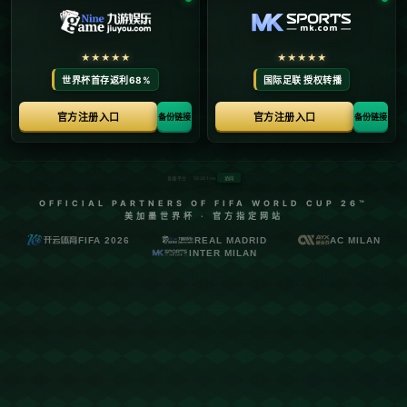
豪取两连胜！孙颖莎遭对手集体追星，莎莎耐
心签名，并且合影.
栏目：开云
发布时间：2026-08-07
**豪取两连胜！孙颖莎遭对手集体追星，莎莎耐心签名并合影**
在国际乒乓球赛场上，**孙颖莎**作为中国队的一颗耀眼明星，