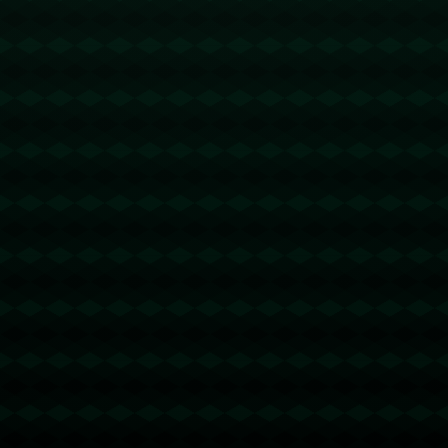
顶级运动员不仅在赛场上闪耀，更能通过其人格魅力与对手，以
及观众建立友好关系。
---
### **赛场追星现象的意义**
对手追星的现象，在竞技体育中并不鲜见，但孙颖莎的情况尤为
亮眼。国际乒联（ITTF）曾报道指出，中国乒乓球选手不仅技
术领先于世界，还因其超凡的素质吸引全球目光。孙颖莎作为代
表人物，这一次赛场追星事件反映了其在国际乒乓球领域的地
位。
这种现象的意义不止于赛场上的光环，它更是一种文化交流的体
现。孙颖莎的努力不仅为中国乒乓球争光，也为国外对手带来了
学习的机会。尤其是在签名和合影事件中，她的尊重与包容展现
了中国年轻运动员的风采与国际化精神。