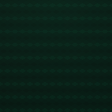
小萨博尼斯，自加入国王队以来便成为球队的核心球员之一。他
在内线的统治力和全面的技术能力让他迅速融入球队，对国王的
整体战术起到了积极的推动作用。然而，国王队的频繁变动使得
小萨博尼斯的职业生涯规划面临新的不确定性。**国王频繁的决
策调整**，很可能影响到小萨博尼斯的去留决定。
**湖人队**是一个潜在的目的地。作为拥有多个超级球星的球
队，湖人一直在寻找能够与勒布朗·詹姆斯和安东尼·戴维斯搭档
的内线天才。小萨博尼斯的加入无疑将为湖人提供更强大的内线
支援，为球队冲击总冠军增添一份稳定的力量。