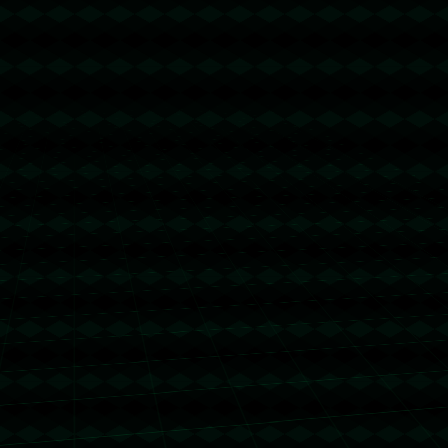
局产生深远的影响。