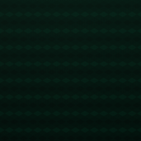
另一方面，**勇士队**同样是对小萨博尼斯有浓厚兴趣的球队。
勇士以快速多变的投射体系闻名，而小萨博尼斯出色的传球能力